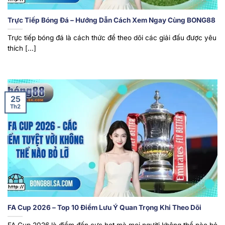
Trực Tiếp Bóng Đá – Hướng Dẫn Cách Xem Ngay Cùng BONG88
Trực tiếp bóng đá là cách thức để theo dõi các giải đấu được yêu
thích [...]
25
Th2
FA Cup 2026 – Top 10 Điểm Lưu Ý Quan Trọng Khi Theo Dõi