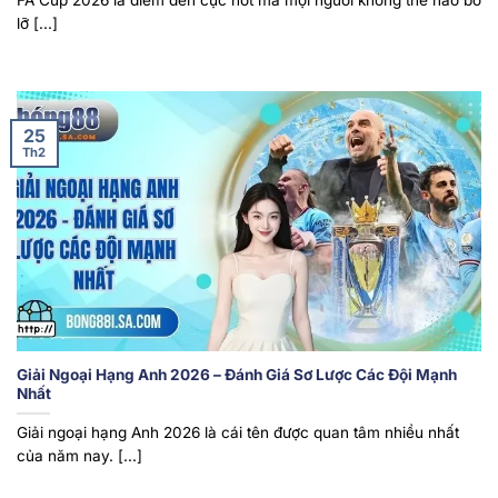
FA Cup 2026 là điểm đến cực hot mà mọi người không thể nào bỏ
lỡ [...]
25
Th2
Giải Ngoại Hạng Anh 2026 – Đánh Giá Sơ Lược Các Đội Mạnh
Nhất
Giải ngoại hạng Anh 2026 là cái tên được quan tâm nhiều nhất
của năm nay. [...]