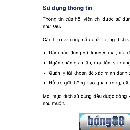
Sử dụng thông tin
Thông tin của hội viên chỉ được sử d
như sau:
Cải thiện và nâng cấp chất lượng dịch vụ
Đảm bảo đúng với khuyến mãi, gửi ưu 
Ngăn chặn gian lận, rửa tiền, sử dụn
Quản lý tài khoản để xác minh danh tí
Hỗ trợ gửi thông báo quan trọng, cập
Mọi mục đích sử dụng đều được công kh
nếu muốn.