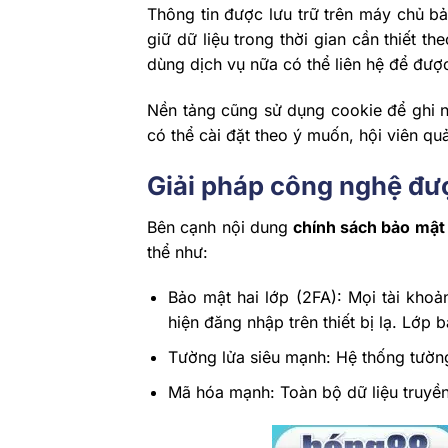
Thông tin được lưu trữ trên máy chủ b
giữ dữ liệu trong thời gian cần thiết 
dùng dịch vụ nữa có thể liên hệ để được
Nền tảng cũng sử dụng cookie để ghi n
có thể cài đặt theo ý muốn, hội viên qu
Giải pháp công nghệ đượ
Bên cạnh nội dung
chính sách bảo mậ
thể như:
Bảo mật hai lớp (2FA): Mọi tài kho
hiện đăng nhập trên thiết bị lạ. Lớp
Tường lửa siêu mạnh: Hệ thống tường
Mã hóa mạnh: Toàn bộ dữ liệu truyền