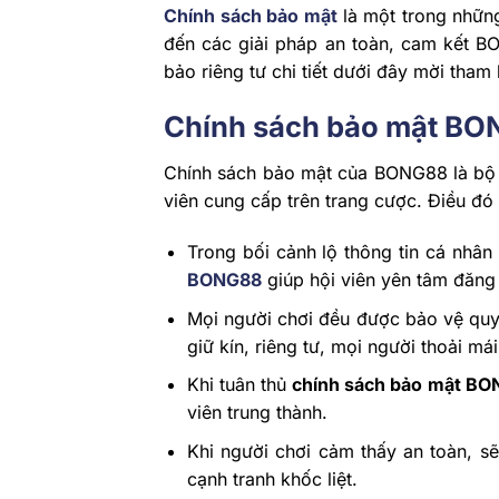
Chính sách bảo mật
là một trong nhữn
đến các giải pháp an toàn, cam kết BO
bảo riêng tư chi tiết dưới đây mời tham
Chính sách bảo mật BON
Chính sách bảo mật của BONG88 là bộ qu
viên cung cấp trên trang cược. Điều đó 
Trong bối cảnh lộ thông tin cá nhân
BONG88
giúp hội viên yên tâm đăng
Mọi người chơi đều được bảo vệ quyề
giữ kín, riêng tư, mọi người thoải má
Khi tuân thủ
chính sách bảo mật B
viên trung thành.
Khi người chơi cảm thấy an toàn, sẽ
cạnh tranh khốc liệt.