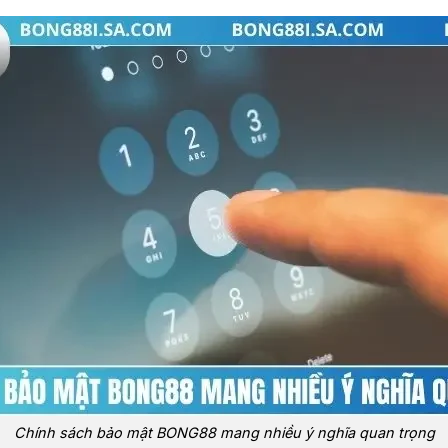
Chính sách bảo mật BONG88 mang nhiều ý nghĩa quan trọng