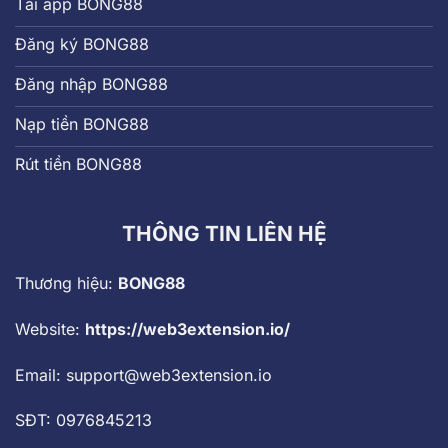
Tải app BONG88
Đăng ký BONG88
Đăng nhập BONG88
Nạp tiền BONG88
Rút tiền BONG88
THÔNG TIN LIÊN HỆ
Thương hiệu:
BONG88
Website:
https://web3extension.io/
Email:
support@web3extension.io
SĐT:
0976845213