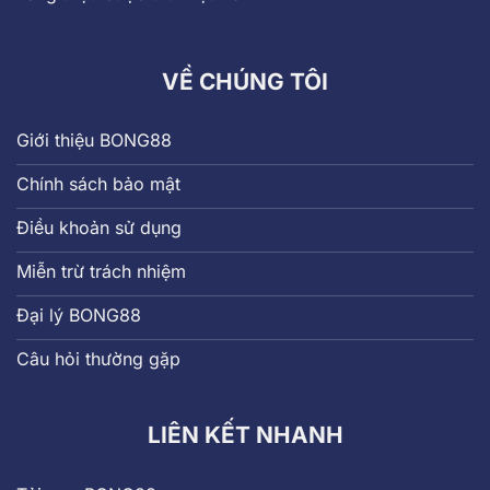
VỀ CHÚNG TÔI
Giới thiệu BONG88
Chính sách bảo mật
Điều khoản sử dụng
Miễn trừ trách nhiệm
Đại lý BONG88
Câu hỏi thường gặp
LIÊN KẾT NHANH