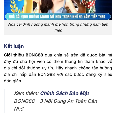
Nhà cái định hướng mạnh mẽ hơn trong những năm tiếp
theo
Kết luận
Giới thiệu BONG88
qua chia sẻ trên đã được bật mí
đầy đủ cho hội viên có thêm thông tin tham khảo về
địa chỉ đổi thưởng uy tín. Hãy nhanh chóng tận hưởng
địa chỉ hấp dẫn BONG88 với các bước đăng ký siêu
đơn giản.
Xem thêm:
Chính Sách Bảo Mật
BONG88 – 3 Nội Dung An Toàn Cần
Nhớ