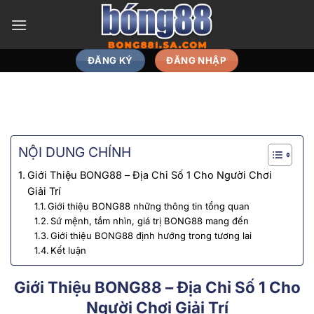
Bỏ
qua
nội
dung
ĐĂNG KÝ
ĐĂNG NHẬP
NỘI DUNG CHÍNH
Giới Thiệu BONG88 – Địa Chỉ Số 1 Cho Người Chơi
Giải Trí
Giới thiệu BONG88 những thông tin tổng quan
Sứ mệnh, tầm nhìn, giá trị BONG88 mang đến
Giới thiệu BONG88 định hướng trong tương lai
Kết luận
Giới Thiệu BONG88 – Địa Chỉ Số 1 Cho
Người Chơi Giải Trí