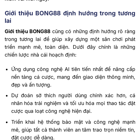
Giới thiệu BONG88 định hướng trong tương
lai
Giới thiệu BONG88
cũng có những định hướng rõ ràng
trong tương lai để giúp xây dựng một sân chơi phát
triển mạnh mẽ, toàn diện. Dưới đây chính là những
chiến lược nhà cái hoạch định:
Ứng dụng công nghệ AI tiên tiến nhất để nâng cấp
nền tảng cá cược, mang đến giao diện thông minh,
đẹp và ấn tượng.
Dự đoán sở thích người dùng chính xác hơn, cá
nhân hóa trải nghiệm và tối ưu hóa mọi thao tác đặt
cược qua loạt công nghệ hiện đại.
Triển khai hệ thống bảo mật và công nghệ mạnh
mẽ, giúp tất cả thành viên an tâm trao trọn niềm tin,
đặt cược dễ dàng.