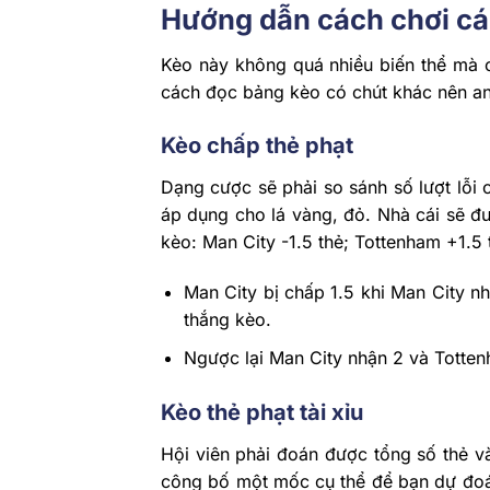
Hướng dẫn cách chơi các
Kèo này không quá nhiều biến thể mà c
cách đọc bảng kèo có chút khác nên an
Kèo chấp thẻ phạt
Dạng cược sẽ phải so sánh số lượt lỗi 
áp dụng cho lá vàng, đỏ. Nhà cái sẽ đ
kèo: Man City -1.5 thẻ; Tottenham +1.5 
Man City bị chấp 1.5 khi Man City nh
thắng kèo.
Ngược lại Man City nhận 2 và Totte
Kèo thẻ phạt tài xỉu
Hội viên phải đoán được tổng số thẻ và
công bố một mốc cụ thể để bạn dự đoán