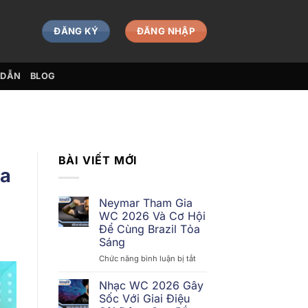
ĐĂNG KÝ
ĐĂNG NHẬP
 DẪN
BLOG
BÀI VIẾT MỚI
ưa
Neymar Tham Gia
WC 2026 Và Cơ Hội
Để Cùng Brazil Tỏa
Sáng
Chức năng bình luận bị tắt
ở
Neymar
Tham
Nhạc WC 2026 Gây
Gia
Sốc Với Giai Điệu
WC