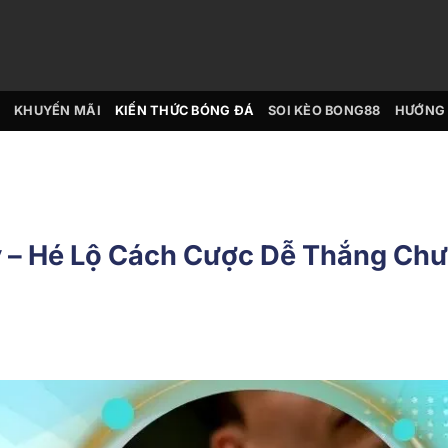
Ủ
KHUYẾN MÃI
KIẾN THỨC BÓNG ĐÁ
SOI KÈO BONG88
HƯỚNG
 – Hé Lộ Cách Cược Dễ Thắng Ch