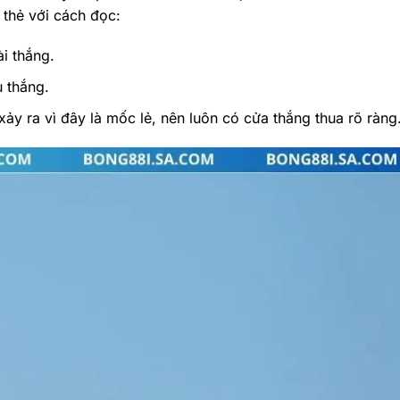
5 thẻ với cách đọc:
Tài thắng.
u thắng.
y ra vì đây là mốc lẻ, nên luôn có cửa thắng thua rõ ràng