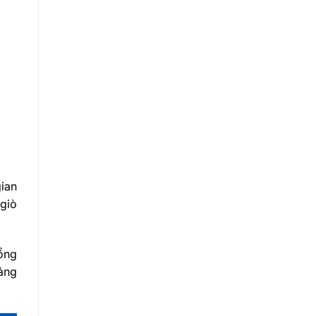
2026:
trận
Ngáng
đấu
đường
Jordan
Selecao
vs
Argentina
–
WC
2026:
Bảo
toàn
lực
lượng!
gian
 giò
ổng
bảng