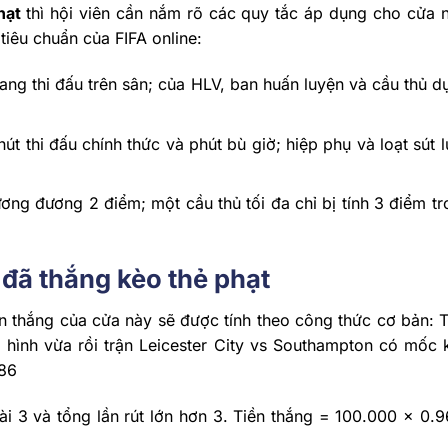
hạt
thì hội viên cần nắm rõ các quy tắc áp dụng cho cửa n
tiêu chuẩn của FIFA online:
đang thi đấu trên sân; của HLV, ban huấn luyện và cầu thủ d
út thi đấu chính thức và phút bù giờ; hiệp phụ và loạt sút 
ơng đương 2 điểm; một cầu thủ tối đa chỉ bị tính 3 điểm t
 đã thắng kèo thẻ phạt
ền thắng của cửa này sẽ được tính theo công thức cơ bản: 
 hình vừa rồi trận Leicester City vs Southampton có mốc 
.86
 3 và tổng lần rút lớn hơn 3. Tiền thắng = 100.000 x 0.9