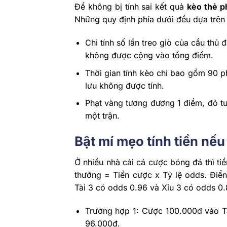
Để không bị tính sai kết quả
kèo thẻ p
Những quy định phía dưới đều dựa trên 
Chỉ tính số lần treo giò của cầu thủ 
không được cộng vào tổng điểm.
Thời gian tính kèo chỉ bao gồm 90 ph
lưu không được tính.
Phạt vàng tương đương 1 điểm, đỏ tư
một trận.
Bật mí mẹo tính tiền nếu
Ở nhiều nhà cái cá cược bóng đá thì ti
thưởng = Tiền cược x Tỷ lệ odds. Điển
Tài 3 có odds 0.96 và Xỉu 3 có odds 0
Trường hợp 1: Cược 100.000đ vào Tài
96.000đ.