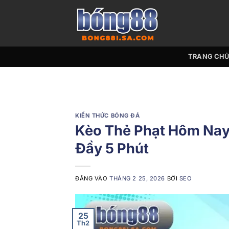
Bỏ
qua
nội
dung
TRANG CH
KIẾN THỨC BÓNG ĐÁ
Kèo Thẻ Phạt Hôm Nay
Đầy 5 Phút
ĐĂNG VÀO
THÁNG 2 25, 2026
BỞI
SEO
25
Th2