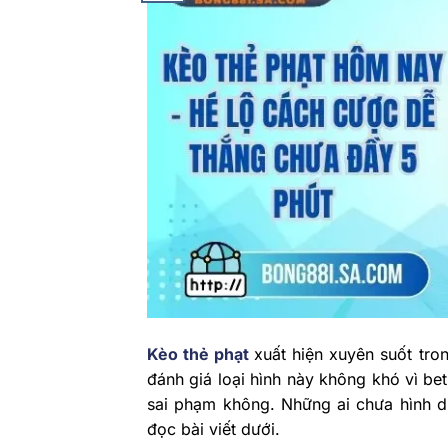
Kèo thẻ phạt
xuất hiện xuyên suốt tron
đánh giá loại hình này không khó vì b
sai phạm không. Những ai chưa hình d
đọc bài viết dưới.