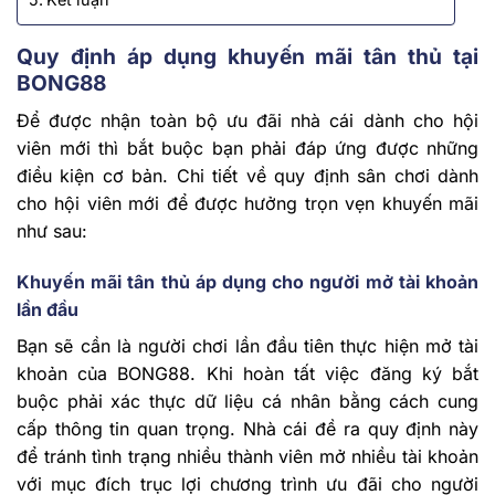
Quy định áp dụng khuyến mãi tân thủ tại
BONG88
Để được nhận toàn bộ ưu đãi nhà cái dành cho hội
viên mới thì bắt buộc bạn phải đáp ứng được những
điều kiện cơ bản. Chi tiết về quy định sân chơi dành
cho hội viên mới để được hưởng trọn vẹn khuyến mãi
như sau:
Khuyến mãi tân thủ áp dụng cho người mở tài khoản
lần đầu
Bạn sẽ cần là người chơi lần đầu tiên thực hiện mở tài
khoản của BONG88. Khi hoàn tất việc đăng ký bắt
buộc phải xác thực dữ liệu cá nhân bằng cách cung
cấp thông tin quan trọng. Nhà cái đề ra quy định này
để tránh tình trạng nhiều thành viên mở nhiều tài khoản
với mục đích trục lợi chương trình ưu đãi cho người