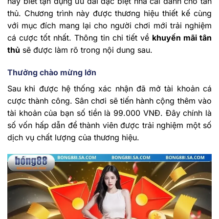
hãy biết tận dụng ưu đãi đặc biệt nhà cái dành cho tân
thủ. Chương trình này được thương hiệu thiết kế cùng
với mục đích mang lại cho người chơi mới trải nghiệm
cá cược tốt nhất. Thông tin chi tiết về
khuyến mãi tân
thủ
sẽ được làm rõ trong nội dung sau.
Thưởng chào mừng lớn
Sau khi được hệ thống xác nhận đã mở tài khoản cá
cược thành công. Sân chơi sẽ tiến hành cộng thêm vào
tài khoản của bạn số tiền là 99.000 VNĐ. Đây chính là
số vốn hấp dẫn để thành viên được trải nghiệm một số
dịch vụ chất lượng của thương hiệu.