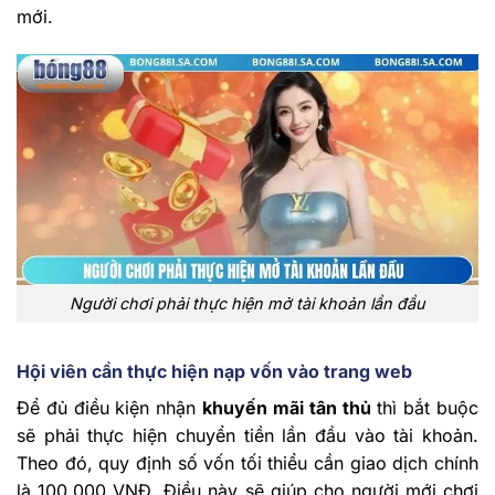
mới.
Người chơi phải thực hiện mở tài khoản lần đầu
Hội viên cần thực hiện nạp vốn vào trang web
Để đủ điều kiện nhận
khuyến mãi tân thủ
thì bắt buộc
sẽ phải thực hiện chuyển tiền lần đầu vào tài khoản.
Theo đó, quy định số vốn tối thiểu cần giao dịch chính
là 100.000 VNĐ. Điều này sẽ giúp cho người mới chơi