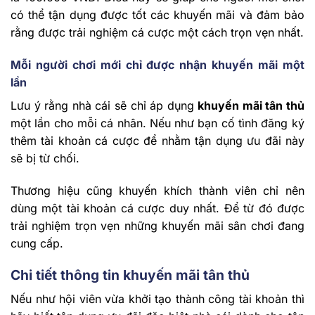
có thể tận dụng được tốt các khuyến mãi và đảm bảo
rằng được trải nghiệm cá cược một cách trọn vẹn nhất.
Mỗi người chơi mới chỉ được nhận khuyến mãi một
lần
Lưu ý rằng nhà cái sẽ chỉ áp dụng
khuyến mãi tân thủ
một lần cho mỗi cá nhân. Nếu như bạn cố tình đăng ký
thêm tài khoản cá cược để nhằm tận dụng ưu đãi này
sẽ bị từ chối.
Thương hiệu cũng khuyến khích thành viên chỉ nên
dùng một tài khoản cá cược duy nhất. Để từ đó được
trải nghiệm trọn vẹn những khuyến mãi sân chơi đang
cung cấp.
Chi tiết thông tin khuyến mãi tân thủ
Nếu như hội viên vừa khởi tạo thành công tài khoản thì