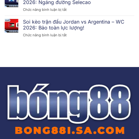
Điệu
2026: Ngáng đường Selecao
Sáng
World
Sôi
Chức năng bình luận bị tắt
ở
Cup
Động
Soi
2026
Cực
kèo
Soi kèo trận đấu Jordan vs Argentina – WC
Mới
Bắt
trận
Nhất
2026: Bảo toàn lực lượng!
Tai
đấu
Dành
Chức năng bình luận bị tắt
ở
Scotland
Cho
Soi
vs
Fan
kèo
Brazil
Bóng
trận
–
Đá
đấu
WC
Jordan
2026:
vs
Ngáng
Argentina
đường
–
Selecao
WC
2026:
Bảo
toàn
lực
lượng!