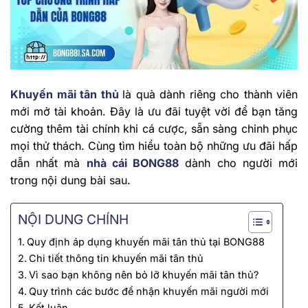
Khuyến mãi tân thủ
là quà dành riêng cho thành viên
mới mở tài khoản. Đây là ưu đãi tuyệt vời để bạn tăng
cường thêm tài chính khi cá cược, sẵn sàng chinh phục
mọi thử thách. Cùng tìm hiểu toàn bộ những ưu đãi hấp
dẫn nhất mà
nhà cái BONG88
dành cho người mới
trong nội dung bài sau.
NỘI DUNG CHÍNH
Quy định áp dụng khuyến mãi tân thủ tại BONG88
Chi tiết thông tin khuyến mãi tân thủ
Vì sao bạn không nên bỏ lỡ khuyến mãi tân thủ?
Quy trình các bước để nhận khuyến mãi người mới
Kết luận