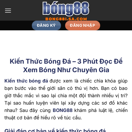
Bỏ
qua
nội
dung
ĐĂNG KÝ
ĐĂNG NHẬP
Kiến Thức Bóng Đá – 3 Phút Đọc Để
Xem Bóng Như Chuyên Gia
Kiến thức bóng đá
được xem là chiếc chìa khóa giúp
bạn bước vào thế giới sân cỏ thú vị hơn. Bạn có bao
giờ thắc mắc vì sao lại chia một đội thành nhiều vị trí?
Tại sao huấn luyện viên lại xây dựng các sơ đồ khác
nhau? Sau đây cùng
BONG88
khám phá luật lệ, chiến
thuật cơ bản để hiểu rõ về túc cầu.
Giải đáp cơ bản về kiến thức bóng đá