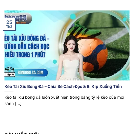
25
Th2
Kèo Tài Xỉu Bóng Đá – Chia Sẻ Cách Đọc & Bí Kíp Xuống Tiền
Kèo tài xỉu bóng đá luôn xuất hiện trong bảng tỷ lệ kèo của mọi
sảnh [...]