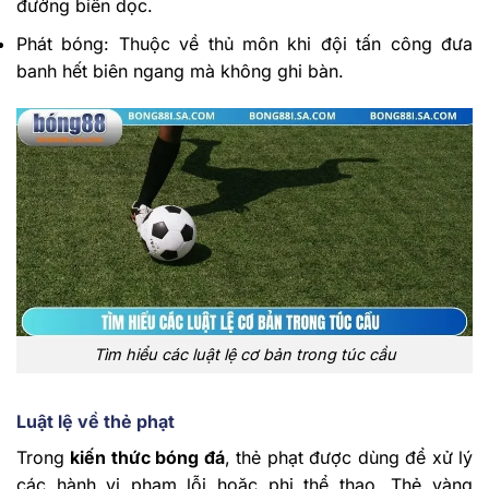
đường biên dọc.
Phát bóng: Thuộc về thủ môn khi đội tấn công đưa
banh hết biên ngang mà không ghi bàn.
Tìm hiểu các luật lệ cơ bản trong túc cầu
Luật lệ về thẻ phạt
Trong
kiến thức bóng đá
, thẻ phạt được dùng để xử lý
các hành vi phạm lỗi hoặc phi thể thao. Thẻ vàng