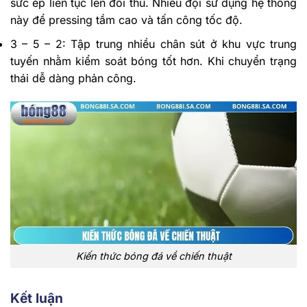
sức ép liên tục lên đối thủ. Nhiều đội sử dụng hệ thống
này để pressing tầm cao và tấn công tốc độ.
3 – 5 – 2: Tập trung nhiều chân sút ở khu vực trung
tuyến nhằm kiểm soát bóng tốt hơn. Khi chuyển trạng
thái dễ dàng phản công.
Kiến thức bóng đá về chiến thuật
Kết luận