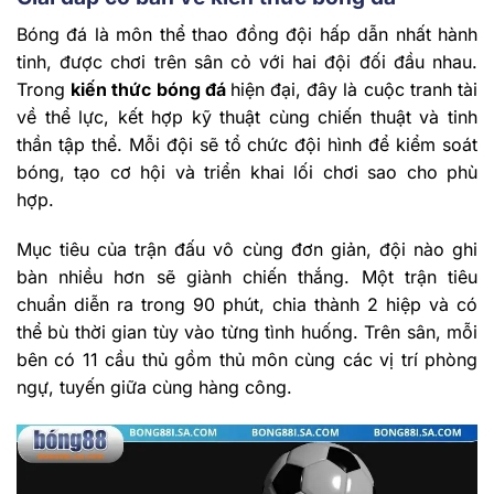
Bóng đá là môn thể thao đồng đội hấp dẫn nhất hành
tinh, được chơi trên sân cỏ với hai đội đối đầu nhau.
Trong
kiến thức bóng đá
hiện đại, đây là cuộc tranh tài
về thể lực, kết hợp kỹ thuật cùng chiến thuật và tinh
thần tập thể. Mỗi đội sẽ tổ chức đội hình để kiểm soát
bóng, tạo cơ hội và triển khai lối chơi sao cho phù
hợp.
Mục tiêu của trận đấu vô cùng đơn giản, đội nào ghi
bàn nhiều hơn sẽ giành chiến thắng. Một trận tiêu
chuẩn diễn ra trong 90 phút, chia thành 2 hiệp và có
thể bù thời gian tùy vào từng tình huống. Trên sân, mỗi
bên có 11 cầu thủ gồm thủ môn cùng các vị trí phòng
ngự, tuyến giữa cùng hàng công.