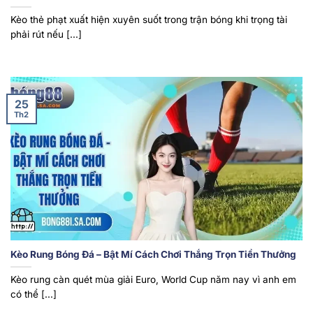
Kèo thẻ phạt xuất hiện xuyên suốt trong trận bóng khi trọng tài
phải rút nếu [...]
25
Th2
Kèo Rung Bóng Đá – Bật Mí Cách Chơi Thắng Trọn Tiền Thưởng
Kèo rung càn quét mùa giải Euro, World Cup năm nay vì anh em
có thể [...]