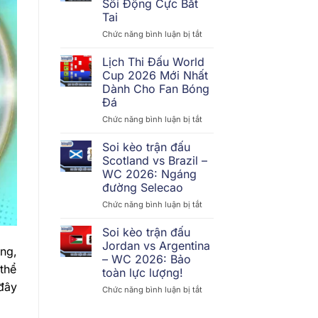
Sôi Động Cực Bắt
2026
Tai
Và
Cơ
Chức năng bình luận bị tắt
ở
Hội
Nhạc
Để
WC
Lịch Thi Đấu World
Cùng
2026
Cup 2026 Mới Nhất
Brazil
Gây
Dành Cho Fan Bóng
Tỏa
Sốc
Đá
Sáng
Với
Giai
Chức năng bình luận bị tắt
ở
Điệu
Lịch
Sôi
Thi
Soi kèo trận đấu
Động
Đấu
Scotland vs Brazil –
Cực
World
WC 2026: Ngáng
Bắt
Cup
đường Selecao
Tai
2026
Mới
Chức năng bình luận bị tắt
ở
Nhất
Soi
Dành
kèo
Soi kèo trận đấu
Cho
trận
Jordan vs Argentina
ng,
Fan
đấu
– WC 2026: Bảo
Bóng
Scotland
thể
toàn lực lượng!
Đá
vs
 đây
Brazil
Chức năng bình luận bị tắt
ở
–
Soi
WC
kèo