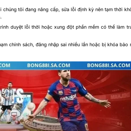
i chúng tôi đang nâng cấp, sửa lỗi định kỳ nên tạm thời k
.
, trình duyệt lỗi thời hoặc xung đột phần mềm có thể làm t
phạm chính sách, đăng nhập sai nhiều lần hoặc bị khóa bảo