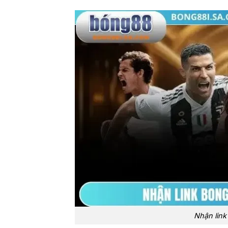
Nhận link