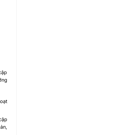
2026:
trận
Ngáng
đấu
đường
Jordan
Selecao
vs
Argentina
–
WC
2026:
Bảo
toàn
lực
lượng!
cập
ướng
oạt
cập
ản,