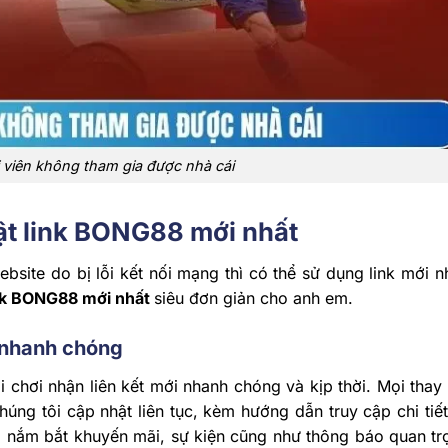
i viên không tham gia được nhà cái
t link BONG88 mới nhất
site do bị lỗi kết nối mạng thì có thể sử dụng link mới n
nk BONG88 mới nhất
siêu đơn giản cho anh em.
 nhanh chóng
 chơi nhận liên kết mới nhanh chóng và kịp thời. Mọi thay
ng tôi cập nhật liên tục, kèm hướng dẫn truy cập chi tiết
ng nắm bắt khuyến mãi, sự kiện cũng như thông báo quan tr