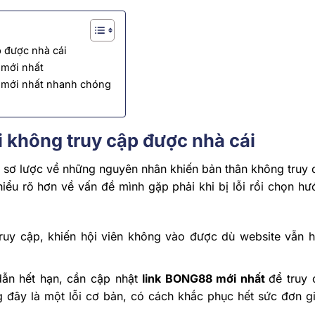
 được nhà cái
 mới nhất
 mới nhất nhanh chóng
 không truy cập được nhà cái
u sơ lược về những nguyên nhân khiến bản thân không truy 
hiểu rõ hơn về vấn đề mình gặp phải khi bị lỗi rồi chọn h
ruy cập, khiến hội viên không vào được dù website vẫn h
dẫn hết hạn, cần cập nhật
link BONG88 mới nhất
để truy 
 đây là một lỗi cơ bản, có cách khắc phục hết sức đơn gi