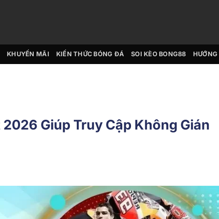
Ủ
KHUYẾN MÃI
KIẾN THỨC BÓNG ĐÁ
SOI KÈO BONG88
HƯỚNG
 2026 Giúp Truy Cập Không Gián