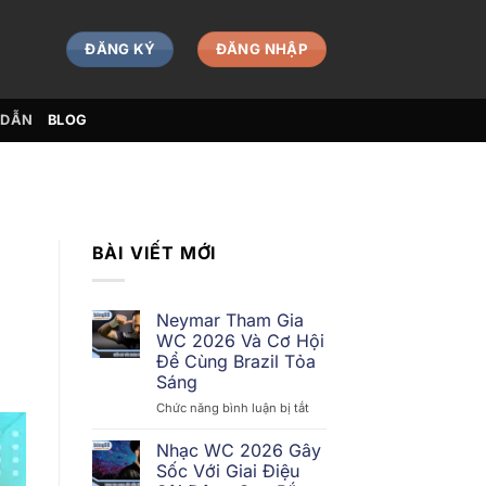
ĐĂNG KÝ
ĐĂNG NHẬP
 DẪN
BLOG
BÀI VIẾT MỚI
Neymar Tham Gia
WC 2026 Và Cơ Hội
Để Cùng Brazil Tỏa
Sáng
Chức năng bình luận bị tắt
ở
Neymar
Tham
Nhạc WC 2026 Gây
Gia
Sốc Với Giai Điệu
WC