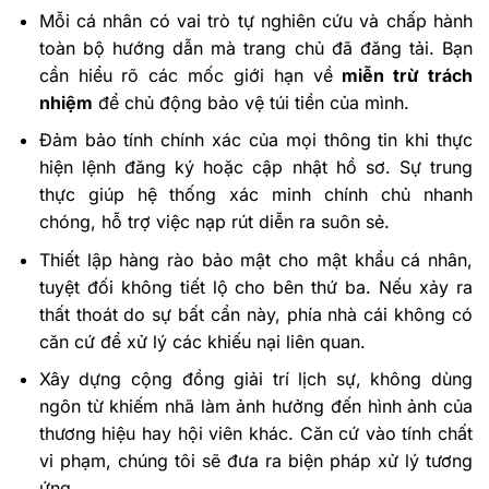
Mỗi cá nhân có vai trò tự nghiên cứu và chấp hành
toàn bộ hướng dẫn mà trang chủ đã đăng tải. Bạn
cần hiểu rõ các mốc giới hạn về
miễn trừ trách
nhiệm
để chủ động bảo vệ túi tiền của mình.
Đảm bảo tính chính xác của mọi thông tin khi thực
hiện lệnh đăng ký hoặc cập nhật hồ sơ. Sự trung
thực giúp hệ thống xác minh chính chủ nhanh
chóng, hỗ trợ việc nạp rút diễn ra suôn sẻ.
Thiết lập hàng rào bảo mật cho mật khẩu cá nhân,
tuyệt đối không tiết lộ cho bên thứ ba. Nếu xảy ra
thất thoát do sự bất cẩn này, phía nhà cái không có
căn cứ để xử lý các khiếu nại liên quan.
Xây dựng cộng đồng giải trí lịch sự, không dùng
ngôn từ khiếm nhã làm ảnh hưởng đến hình ảnh của
thương hiệu hay hội viên khác. Căn cứ vào tính chất
vi phạm, chúng tôi sẽ đưa ra biện pháp xử lý tương
ứng.