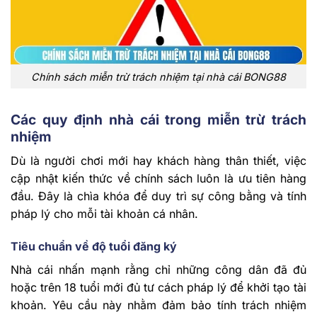
Chính sách miễn trừ trách nhiệm tại nhà cái BONG88
Các quy định nhà cái trong miễn trừ trách
nhiệm
Dù là người chơi mới hay khách hàng thân thiết, việc
cập nhật kiến thức về chính sách luôn là ưu tiên hàng
đầu. Đây là chìa khóa để duy trì sự công bằng và tính
pháp lý cho mỗi tài khoản cá nhân.
Tiêu chuẩn về độ tuổi đăng ký
Nhà cái nhấn mạnh rằng chỉ những công dân đã đủ
hoặc trên 18 tuổi mới đủ tư cách pháp lý để khởi tạo tài
khoản. Yêu cầu này nhằm đảm bảo tính trách nhiệm