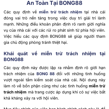
An Toàn Tại BONG88
Các quy định về
miễn trừ trách nhiệm
tại nhà cái
đóng vai trò nền tảng trong việc duy trì giải trí lành
mạnh. Những điều khoản phân định rõ ranh giới nghĩa
vụ của nhà cái với các rủi ro phát sinh từ phía hội viên.
Việc hiểu các quy định BONG88 sẽ giúp người tham
gia chủ động phòng tránh thiệt hại.
Khái quát về miễn trừ trách nhiệm tại
BONG88
Các quy định này được lập ra nhằm định rõ giới hạn
trách nhiệm của
BONG 88
đối với những tình huống
vượt ngoài tầm kiểm soát của nhà cái. Nội dung này
làm rõ về bổn phận cũng như các tình huống
miễn trừ
trách nhiệm
mà trang cược áp dụng khi có sự việc bất
khả kháng xảy ra với hội viên.