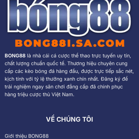
BONG88
là nhà cái cá cược thể thao trực tuyến uy tín,
chất lượng chuẩn quốc tế. Thương hiệu chuyên cung
cấp các kèo bóng đá hàng đầu, được trực tiếp sắc nét,
kịch tính với tỷ lệ thưởng xanh chín nhất. Đăng ký để
trải nghiệm ngay sân chơi đẳng cấp đã chinh phục
hàng triệu cược thủ Việt Nam.
VỀ CHÚNG TÔI
Giới thiệu BONG88