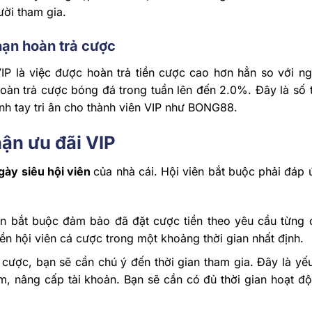
ời tham gia.
 hạn hoàn trả cược
VIP là việc được hoàn trả tiền cược cao hơn hẳn so với ng
oàn trả cược bóng đá trong tuần lên đến 2.0%. Đây là số t
nh tay tri ân cho thành viên VIP như BONG88.
hận ưu đãi VIP
gày siêu hội viên
của nhà cái. Hội viên bắt buộc phải đáp 
cần bắt buộc đảm bảo đã đặt cược tiền theo yêu cầu từng 
ền hội viên cá cược trong một khoảng thời gian nhất định.
 cược, bạn sẽ cần chú ý đến thời gian tham gia. Đây là yế
ểm, nâng cấp tài khoản. Bạn sẽ cần có đủ thời gian hoạt đ