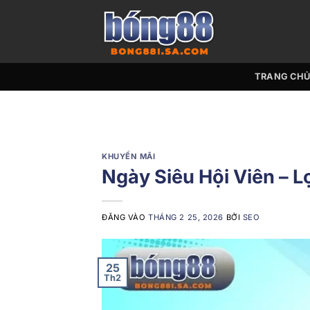
Bỏ
qua
nội
dung
TRANG CH
KHUYẾN MÃI
Ngày Siêu Hội Viên – 
ĐĂNG VÀO
THÁNG 2 25, 2026
BỞI
SEO
25
Th2