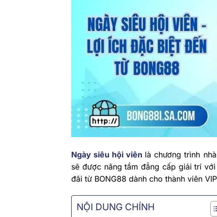
Ngày siêu hội viên
là chương trình nh
sẽ được nâng tầm đẳng cấp giải trí với
đãi từ BONG88 dành cho thành viên VIP 
NỘI DUNG CHÍNH