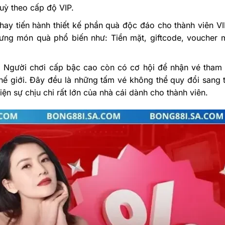
uỳ theo cấp độ VIP.
 hay tiến hành thiết kế phần quà độc đáo cho thành viên V
hưng món quà phổ biến như: Tiền mặt, giftcode, voucher 
n: Người chơi cấp bậc cao còn có cơ hội để nhận vé tham 
thế giới. Đây đều là những tấm vé không thể quy đổi sang 
hiện sự chịu chi rất lớn của nhà cái dành cho thành viên.