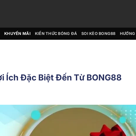
Ủ
KHUYẾN MÃI
KIẾN THỨC BÓNG ĐÁ
SOI KÈO BONG88
HƯỚNG
Lợi Ích Đặc Biệt Đến Từ BONG88