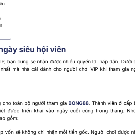
iên
n
ên
ngày siêu hội viên
 VIP, bạn cũng sẽ nhận được nhiều quyền lợi hấp dẫn. Dưới
t nhất mà nhà cái dành cho người chơi VIP khi tham gia n
g cho toàn bộ người tham gia
BONG88
. Thành viên ở cấp 
ệt được triển khai vào ngày cuối cùng trong tháng. Nh
bao gồm:
ạp vốn sẽ không chỉ nhận mỗi tiền gốc. Người chơi được n