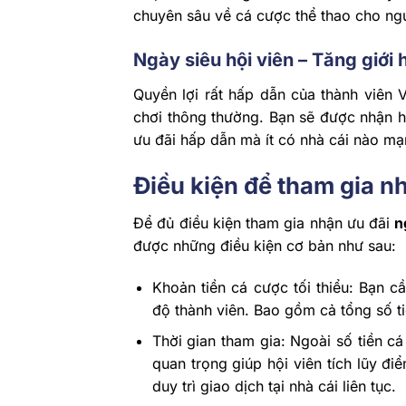
chuyên sâu về cá cược thể thao cho ngư
Ngày siêu hội viên – Tăng giới
Quyền lợi rất hấp dẫn của thành viên 
chơi thông thường. Bạn sẽ được nhận h
ưu đãi hấp dẫn mà ít có nhà cái nào mạ
Điều kiện để tham gia n
Để đủ điều kiện tham gia nhận ưu đãi
n
được những điều kiện cơ bản như sau:
Khoản tiền cá cược tối thiểu: Bạn 
độ thành viên. Bao gồm cả tổng số ti
Thời gian tham gia: Ngoài số tiền cá
quan trọng giúp hội viên tích lũy đi
duy trì giao dịch tại nhà cái liên tục.