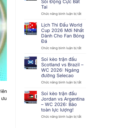
Sôi Động Cực Bắt
2026
Tai
Và
Cơ
Chức năng bình luận bị tắt
ở
Hội
Nhạc
Để
WC
Lịch Thi Đấu World
Cùng
2026
Cup 2026 Mới Nhất
Brazil
Gây
Dành Cho Fan Bóng
Tỏa
Sốc
Đá
Sáng
Với
Giai
Chức năng bình luận bị tắt
ở
Điệu
Lịch
Sôi
Thi
Soi kèo trận đấu
Động
Đấu
Scotland vs Brazil –
Cực
World
WC 2026: Ngáng
Bắt
Cup
đường Selecao
Tai
2026
Mới
Chức năng bình luận bị tắt
ở
Nhất
Soi
iên
Dành
kèo
Soi kèo trận đấu
Cho
trận
t ưu
Jordan vs Argentina
Fan
đấu
– WC 2026: Bảo
Bóng
Scotland
toàn lực lượng!
Đá
vs
Brazil
Chức năng bình luận bị tắt
ở
–
Soi
WC
kèo