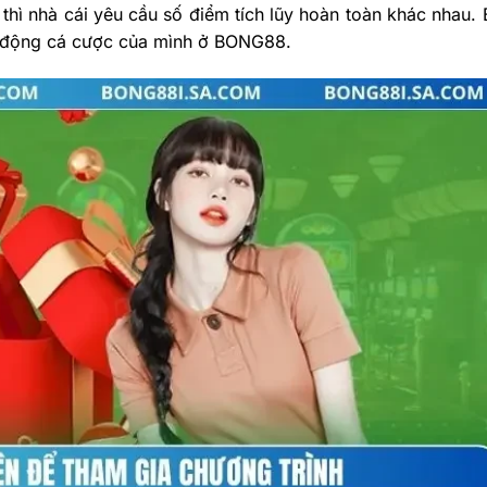
 thì nhà cái yêu cầu số điểm tích lũy hoàn toàn khác nhau.
t động cá cược của mình ở BONG88.