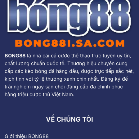
2026:
Bảo
toàn
lực
lượng!
BONG88
là nhà cái cá cược thể thao trực tuyến uy tín,
chất lượng chuẩn quốc tế. Thương hiệu chuyên cung
cấp các kèo bóng đá hàng đầu, được trực tiếp sắc nét,
kịch tính với tỷ lệ thưởng xanh chín nhất. Đăng ký để
trải nghiệm ngay sân chơi đẳng cấp đã chinh phục
hàng triệu cược thủ Việt Nam.
VỀ CHÚNG TÔI
Giới thiệu BONG88