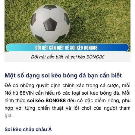
Đôi nét cần biết về soi kèo BONG88
Một số dạng soi kèo bóng đá bạn cần biết
Để có những quyết định chính xác trong cá cược, mỗi
Nổ hũ 88VIN cần hiểu rõ các loại soi kèo bóng đá. Mỗi
hình thức
soi kèo BONG88
đều có đặc điểm riêng, phù
hợp với từng chiến thuật và lối chơi của người tham
gia.
Soi kèo chấp châu Á