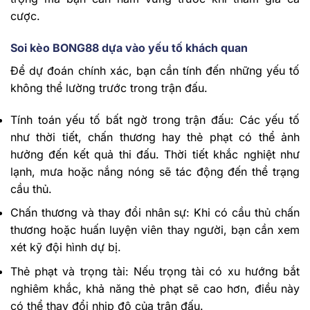
cược.
Soi kèo BONG88 dựa vào yếu tố khách quan
Để dự đoán chính xác, bạn cần tính đến những yếu tố
không thể lường trước trong trận đấu.
Tính toán yếu tố bất ngờ trong trận đấu: Các yếu tố
như thời tiết, chấn thương hay thẻ phạt có thể ảnh
hưởng đến kết quả thi đấu. Thời tiết khắc nghiệt như
lạnh, mưa hoặc nắng nóng sẽ tác động đến thể trạng
cầu thủ.
Chấn thương và thay đổi nhân sự: Khi có cầu thủ chấn
thương hoặc huấn luyện viên thay người, bạn cần xem
xét kỹ đội hình dự bị.
Thẻ phạt và trọng tài: Nếu trọng tài có xu hướng bắt
nghiêm khắc, khả năng thẻ phạt sẽ cao hơn, điều này
có thể thay đổi nhịp độ của trận đấu.