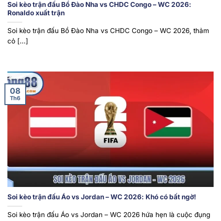
Soi kèo trận đấu Bồ Đào Nha vs CHDC Congo – WC 2026:
Ronaldo xuất trận
Soi kèo trận đấu Bồ Đào Nha vs CHDC Congo – WC 2026, thảm
cỏ [...]
08
Th6
Soi kèo trận đấu Áo vs Jordan – WC 2026: Khó có bất ngờ!
Soi kèo trận đấu Áo vs Jordan – WC 2026 hứa hẹn là cuộc đụng