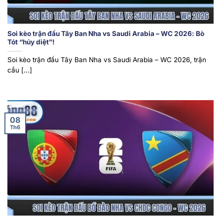
Soi kèo trận đấu Tây Ban Nha vs Saudi Arabia – WC 2026: Bò
Tót “hủy diệt”!
Soi kèo trận đấu Tây Ban Nha vs Saudi Arabia – WC 2026, trận
cầu [...]
08
Th6