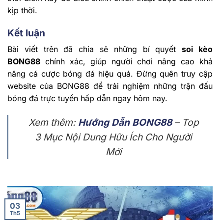
kịp thời.
Kết luận
Bài viết trên đã chia sẻ những bí quyết
soi kèo
BONG88
chính xác, giúp người chơi nâng cao khả
năng cá cược bóng đá hiệu quả. Đừng quên truy cập
website của BONG88 để trải nghiệm những trận đấu
bóng đá trực tuyến hấp dẫn ngay hôm nay.
Xem thêm:
Hướng Dẫn BONG88
– Top
3 Mục Nội Dung Hữu Ích Cho Người
Mới
03
Th5