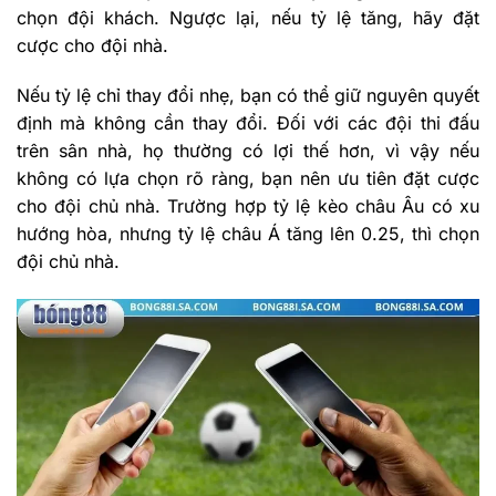
chọn đội khách. Ngược lại, nếu tỷ lệ tăng, hãy đặt
cược cho đội nhà.
Nếu tỷ lệ chỉ thay đổi nhẹ, bạn có thể giữ nguyên quyết
định mà không cần thay đổi. Đối với các đội thi đấu
trên sân nhà, họ thường có lợi thế hơn, vì vậy nếu
không có lựa chọn rõ ràng, bạn nên ưu tiên đặt cược
cho đội chủ nhà. Trường hợp tỷ lệ kèo châu Âu có xu
hướng hòa, nhưng tỷ lệ châu Á tăng lên 0.25, thì chọn
đội chủ nhà.