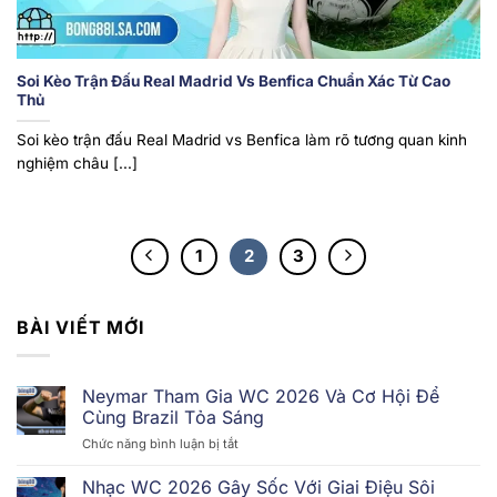
Soi Kèo Trận Đấu Real Madrid Vs Benfica Chuẩn Xác Từ Cao
Thủ
Soi kèo trận đấu Real Madrid vs Benfica làm rõ tương quan kinh
nghiệm châu [...]
1
2
3
BÀI VIẾT MỚI
Neymar Tham Gia WC 2026 Và Cơ Hội Để
Cùng Brazil Tỏa Sáng
Chức năng bình luận bị tắt
ở
Neymar
Tham
Nhạc WC 2026 Gây Sốc Với Giai Điệu Sôi