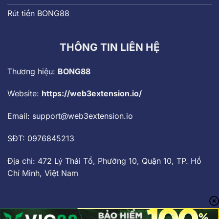
Rút tiền BONG88
THÔNG TIN LIÊN HỆ
Thương hiệu:
BONG88
Website:
https://web3extension.io/
Email:
support@web3extension.io
SĐT:
0976845213
Địa chỉ: 472 Lý Thái Tổ, Phường 10, Quận 10, TP. Hồ
Chí Minh, Việt Nam