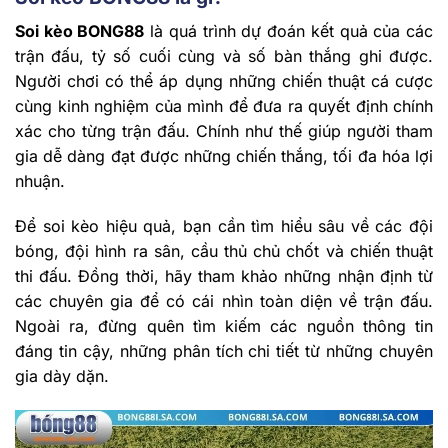
Soi kèo BONG88
là quá trình dự đoán kết quả của các
trận đấu, tỷ số cuối cùng và số bàn thắng ghi được.
Người chơi có thể áp dụng những chiến thuật cá cược
cùng kinh nghiệm của mình để đưa ra quyết định chính
xác cho từng trận đấu. Chính như thế giúp người tham
gia dễ dàng đạt được những chiến thắng, tối đa hóa lợi
nhuận.
Để soi kèo hiệu quả, bạn cần tìm hiểu sâu về các đội
bóng, đội hình ra sân, cầu thủ chủ chốt và chiến thuật
thi đấu. Đồng thời, hãy tham khảo những nhận định từ
các chuyên gia để có cái nhìn toàn diện về trận đấu.
Ngoài ra, đừng quên tìm kiếm các nguồn thông tin
đáng tin cậy, những phân tích chi tiết từ những chuyên
gia dày dặn.