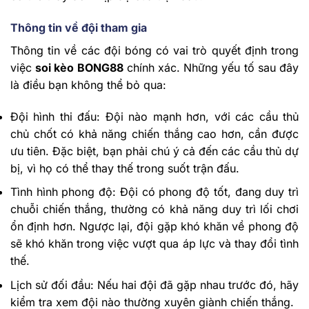
Thông tin về đội tham gia
Thông tin về các đội bóng có vai trò quyết định trong
việc
soi kèo BONG88
chính xác. Những yếu tố sau đây
là điều bạn không thể bỏ qua:
Đội hình thi đấu: Đội nào mạnh hơn, với các cầu thủ
chủ chốt có khả năng chiến thắng cao hơn, cần được
ưu tiên. Đặc biệt, bạn phải chú ý cả đến các cầu thủ dự
bị, vì họ có thể thay thế trong suốt trận đấu.
Tình hình phong độ: Đội có phong độ tốt, đang duy trì
chuỗi chiến thắng, thường có khả năng duy trì lối chơi
ổn định hơn. Ngược lại, đội gặp khó khăn về phong độ
sẽ khó khăn trong việc vượt qua áp lực và thay đổi tình
thế.
Lịch sử đối đầu: Nếu hai đội đã gặp nhau trước đó, hãy
kiểm tra xem đội nào thường xuyên giành chiến thắng.