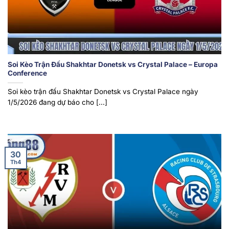
Soi Kèo Trận Đấu Shakhtar Donetsk vs Crystal Palace – Europa
Conference
Soi kèo trận đấu Shakhtar Donetsk vs Crystal Palace ngày
1/5/2026 đang dự báo cho [...]
30
Th4