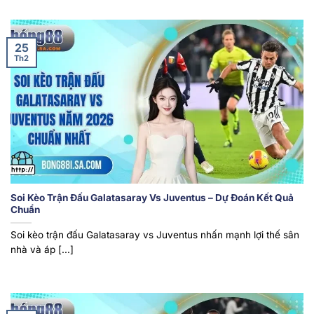
25
Th2
Soi Kèo Trận Đấu Galatasaray Vs Juventus – Dự Đoán Kết Quả
Chuẩn
Soi kèo trận đấu Galatasaray vs Juventus nhấn mạnh lợi thế sân
nhà và áp [...]