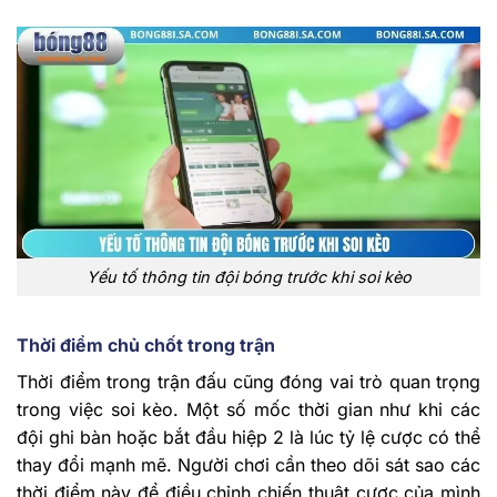
Yếu tố thông tin đội bóng trước khi soi kèo
Thời điểm chủ chốt trong trận
Thời điểm trong trận đấu cũng đóng vai trò quan trọng
trong việc soi kèo. Một số mốc thời gian như khi các
đội ghi bàn hoặc bắt đầu hiệp 2 là lúc tỷ lệ cược có thể
thay đổi mạnh mẽ. Người chơi cần theo dõi sát sao các
thời điểm này để điều chỉnh chiến thuật cược của mình