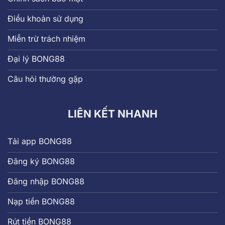
Điều khoản sử dụng
Miễn trừ trách nhiệm
Đại lý BONG88
Câu hỏi thường gặp
LIÊN KẾT NHANH
Tải app BONG88
Đăng ký BONG88
Đăng nhập BONG88
Nạp tiền BONG88
Rút tiền BONG88