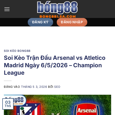
Bỏ
qua
nội
dung
ĐĂNG KÝ
ĐĂNG NHẬP
SOI KÈO BONG88
Soi Kèo Trận Đấu Arsenal vs Atletico
Madrid Ngày 6/5/2026 – Champion
League
ĐĂNG VÀO
THÁNG 5 3, 2026
BỞI
SEO
03
Th5