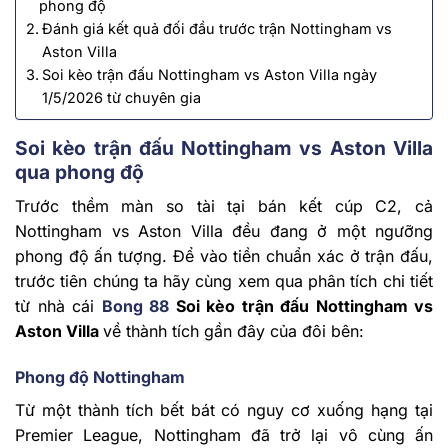
phong độ
Đánh giá kết quả đối đầu trước trận Nottingham vs
Aston Villa
Soi kèo trận đấu Nottingham vs Aston Villa ngày
1/5/2026 từ chuyên gia
Soi kèo trận đấu Nottingham vs Aston Villa
qua phong độ
Trước thềm màn so tài tại bán kết cúp C2, cả
Nottingham vs Aston Villa đều đang ở một ngưỡng
phong độ ấn tượng. Để vào tiền chuẩn xác ở trận đấu,
trước tiên chúng ta hãy cùng xem qua phân tích chi tiết
từ nhà cái
Bong 88
Soi kèo trận đấu Nottingham vs
Aston Villa
về thành tích gần đây của đôi bên:
Phong độ Nottingham
Từ một thành tích bết bát có nguy cơ xuống hạng tại
Premier League, Nottingham đã trở lại vô cùng ấn