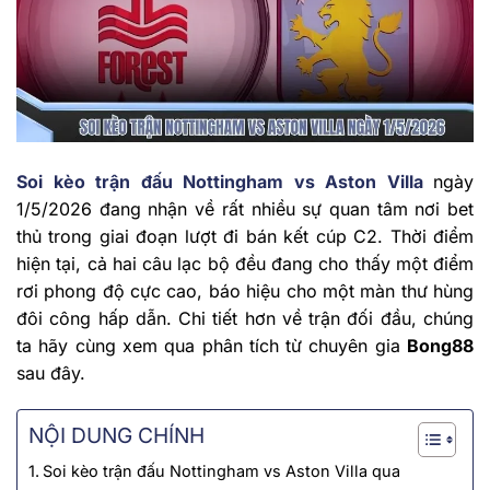
Soi kèo trận đấu Nottingham vs Aston Villa
ngày
1/5/2026
đang nhận về rất nhiều sự quan tâm nơi bet
thủ trong giai đoạn lượt đi bán kết cúp C2. Thời điểm
hiện tại, cả hai câu lạc bộ đều đang cho thấy một điểm
rơi phong độ cực cao, báo hiệu cho một màn thư hùng
đôi công hấp dẫn. Chi tiết hơn về trận đối đầu, chúng
ta hãy cùng xem qua phân tích từ chuyên gia
Bong88
sau đây.
NỘI DUNG CHÍNH
Soi kèo trận đấu Nottingham vs Aston Villa qua