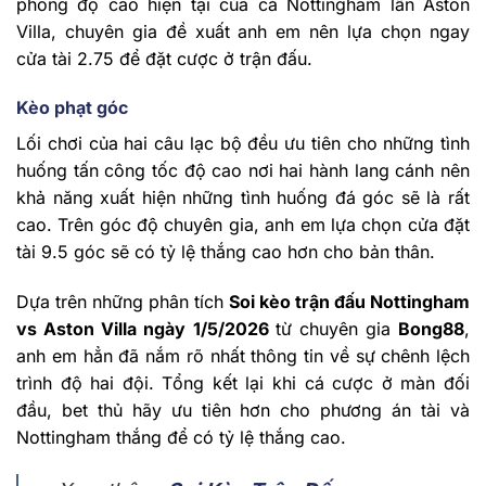
phong độ cao hiện tại của cả Nottingham lẫn Aston
Villa, chuyên gia đề xuất anh em nên lựa chọn ngay
cửa tài 2.75 để đặt cược ở trận đấu.
Kèo phạt góc
Lối chơi của hai câu lạc bộ đều ưu tiên cho những tình
huống tấn công tốc độ cao nơi hai hành lang cánh nên
khả năng xuất hiện những tình huống đá góc sẽ là rất
cao. Trên góc độ chuyên gia, anh em lựa chọn cửa đặt
tài 9.5 góc sẽ có tỷ lệ thắng cao hơn cho bản thân.
Dựa trên những phân tích
Soi kèo trận đấu Nottingham
vs Aston Villa ngày 1/5/2026
từ chuyên gia
Bong88
,
anh em hẳn đã nắm rõ nhất thông tin về sự chênh lệch
trình độ hai đội. Tổng kết lại khi cá cược ở màn đối
đầu, bet thủ hãy ưu tiên hơn cho phương án tài và
Nottingham thắng để có tỷ lệ thắng cao.