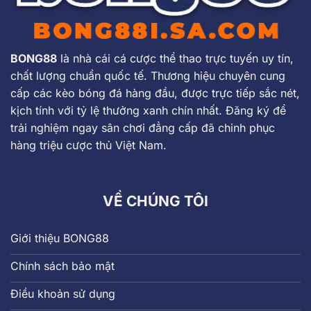
BONG88
là nhà cái cá cược thể thao trực tuyến uy tín,
chất lượng chuẩn quốc tế. Thương hiệu chuyên cung
cấp các kèo bóng đá hàng đầu, được trực tiếp sắc nét,
kịch tính với tỷ lệ thưởng xanh chín nhất. Đăng ký để
trải nghiệm ngay sân chơi đẳng cấp đã chinh phục
hàng triệu cược thủ Việt Nam.
VỀ CHÚNG TÔI
Giới thiệu BONG88
Chính sách bảo mật
Điều khoản sử dụng