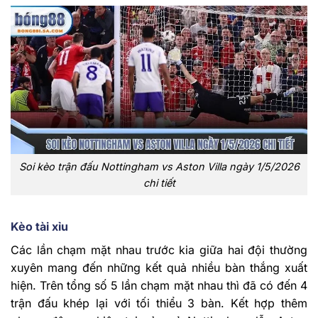
Soi kèo trận đấu Nottingham vs Aston Villa ngày 1/5/2026
chi tiết
Kèo tài xỉu
Các lần chạm mặt nhau trước kia giữa hai đội thường
xuyên mang đến những kết quả nhiều bàn thắng xuất
hiện. Trên tổng số 5 lần chạm mặt nhau thì đã có đến 4
trận đấu khép lại với tối thiểu 3 bàn. Kết hợp thêm