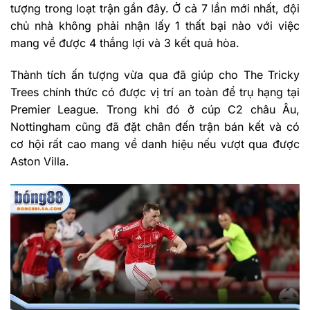
tượng trong loạt trận gần đây. Ở cả 7 lần mới nhất, đội
chủ nhà không phải nhận lấy 1 thất bại nào với việc
mang về được 4 thắng lợi và 3 kết quả hòa.
Thành tích ấn tượng vừa qua đã giúp cho The Tricky
Trees chính thức có được vị trí an toàn để trụ hạng tại
Premier League. Trong khi đó ở cúp C2 châu Âu,
Nottingham cũng đã đặt chân đến trận bán kết và có
cơ hội rất cao mang về danh hiệu nếu vượt qua được
Aston Villa.