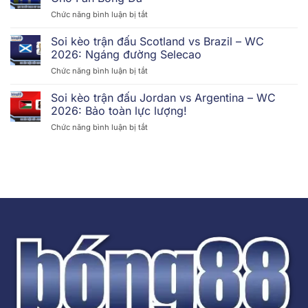
Gây
Để
Chức năng bình luận bị tắt
ở
Sốc
Cùng
Lịch
Với
Brazil
Thi
Soi kèo trận đấu Scotland vs Brazil – WC
Giai
Tỏa
Đấu
Điệu
2026: Ngáng đường Selecao
Sáng
World
Sôi
Chức năng bình luận bị tắt
ở
Cup
Động
Soi
2026
Cực
kèo
Soi kèo trận đấu Jordan vs Argentina – WC
Mới
Bắt
trận
Nhất
2026: Bảo toàn lực lượng!
Tai
đấu
Dành
Chức năng bình luận bị tắt
ở
Scotland
Cho
Soi
vs
Fan
kèo
Brazil
Bóng
trận
–
Đá
đấu
WC
Jordan
2026:
vs
Ngáng
Argentina
đường
–
Selecao
WC
2026:
Bảo
toàn
lực
lượng!