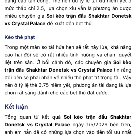
dâng cao tấn công. Thế nên dù tỷ lệ tài xỉu niêm yết ở
mức thấp chỉ 2.5, lựa chọn xỉu vẫn là phương án được
nhiều chuyên gia
Soi kèo trận đấu Shakhtar Donetsk
vs Crystal Palace
đề xuất đến bet thủ.
Kèo thẻ phạt
Trong một màn so tài hứa hẹn sẽ rất nảy lửa, khả năng
cao hai đội sẽ có rất nhiều tình huống va chạm quyết
liệt trên sân. Ở bối cảnh đó, các chuyên gia
Soi kèo
trận đấu Shakhtar Donetsk vs Crystal Palace
tin rằng
đôi bên sẽ phải nhận về nhiều thẻ phạt từ trọng tài. Vậy
nên ở tỷ lệ thẻ 3.75 niêm yết, phương án tài đang là lựa
chọn rất sáng dành cho các bet thủ đặt cược.
Kết luận
Tổng quan từ kết quả
Soi kèo trận đấu Shakhtar
Donetsk vs Crystal Palace
ngày 1/5/2026
bên trên,
anh em hẳn đã có những lựa chọn vào tiền tối ưu nhất