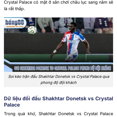
Crystal Palace có mặt ở sân chơi châu lục sang năm sẽ
là rất thấp.
Soi kèo trận đấu Shakhtar Donetsk vs Crystal Palace qua
phong độ đội khách
Dữ liệu đối đầu Shakhtar Donetsk vs Crystal
Palace
Trong quá khứ, Shakhtar Donetsk vs Crystal Palace