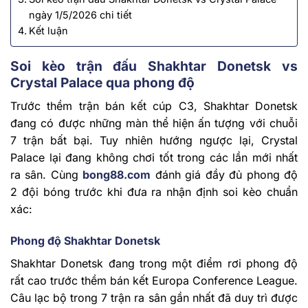
ngày 1/5/2026 chi tiết
Kết luận
Soi kèo trận đấu Shakhtar Donetsk vs
Crystal Palace qua phong độ
Trước thềm trận bán kết cúp C3, Shakhtar Donetsk
đang có được những màn thể hiện ấn tượng với chuỗi
7 trận bất bại. Tuy nhiên hướng ngược lại, Crystal
Palace lại đang không chơi tốt trong các lần mới nhất
ra sân. Cùng
bong88.com
đánh giá đầy đủ phong độ
2 đội bóng trước khi đưa ra nhận định soi kèo chuẩn
xác:
Phong độ Shakhtar Donetsk
Shakhtar Donetsk đang trong một điểm rơi phong độ
rất cao trước thềm bán kết Europa Conference League.
Câu lạc bộ trong 7 trận ra sân gần nhất đã duy trì được