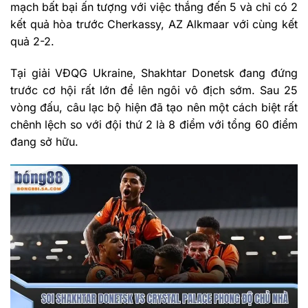
mạch bất bại ấn tượng với việc thắng đến 5 và chỉ có 2
kết quả hòa trước Cherkassy, AZ Alkmaar với cùng kết
quả 2-2.
Tại giải VĐQG Ukraine, Shakhtar Donetsk đang đứng
trước cơ hội rất lớn để lên ngôi vô địch sớm. Sau 25
vòng đấu, câu lạc bộ hiện đã tạo nên một cách biệt rất
chênh lệch so với đội thứ 2 là 8 điểm với tổng 60 điểm
đang sở hữu.